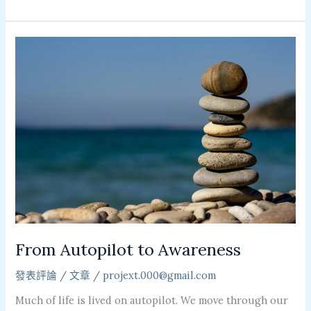
From
Autopilot
to
Awareness
From Autopilot to Awareness
發表評論
/
文章
/
projext.000@gmail.com
Much of life is lived on autopilot. We move through our