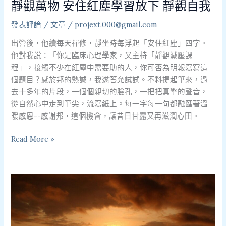
靜觀萬物 安住紅塵學習放下 靜觀自我
下
靜
發表評論
/
文章
/
projext.000@gmail.com
觀
出營後，他續每天禪修，靜坐時每浮起「安住紅塵」四字。
自
他對我說：「你是臨床心理學家，又主持「靜觀減壓課
我
程」，接觸不少在紅塵中需要助的人，你可否為明報寫寫這
個題目？感於邦的熱誠，我遂答允試試。不料提起筆來，過
去十多年的片段，一個個親切的臉孔，一把把真擎的聲音，
從自然心中走到筆尖，流寫紙上。每一字每一句都融匯著溫
暖感恩--感謝邦，這個機會，讓昔日甘露又再滋潤心田。
Read More »
馬
淑
華
博