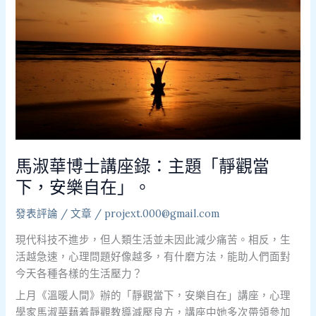
士
講
座
錄：
主
題
「靜
觀
當
下，
馬淑華博士講座錄：主題「靜觀當
安
下，安樂自在」。
樂
自
發表評論
/
文章
/
projext.000@gmail.com
在」。
現代科技不進步，但人類生活並未因此減少痛苦。相反，生
活越急速，心理問題好像越多，有什磨方法，能助人們面對
今天各種各樣的生活壓力？
上月《溫暖人間》辦的「靜觀當下，安樂自在」講座，心理
學家馬淑華藉着靜觀教導減壓良方，講座中她多次帶領參加