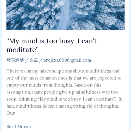
I
can’t
meditate”
“My mind is too busy, I can’t
meditate”
發表評論
/
文章
/
projext.000@gmail.com
There are many misconceptions about mindfulness and
one of the most common ones is that we are expected to
empty our minds from thoughts. Based on this
assumption, many people give up mindfulness way too
soon, thinking: “My mind is too busy, I can’t meditate”. In
fact, mindfulness doesn’t mean getting rid of thoughts.
Our
Read More »