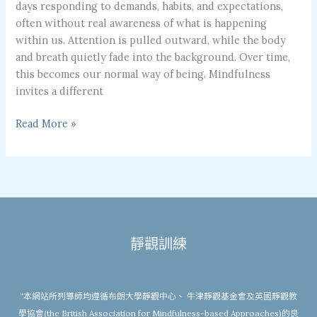
days responding to demands, habits, and expectations,
often without real awareness of what is happening
within us. Attention is pulled outward, while the body
and breath quietly fade into the background. Over time,
this becomes our normal way of being. Mindfulness
invites a different
Read More »
靜觀訓練
“本網站所列導師均遵循布朗大學靜觀中心、 牛津靜觀基金會及英國靜觀教
學協會(the British Association for Mindfulness-based Approaches)的良