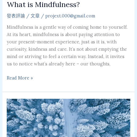
What is Mindfulness?
發表評論
/
文章
/
projext.000@gmail.com
Mindfulness is a gentle way of coming home to yourself.
At its heart, mindfulness is about paying attention to
your present-moment experience, just as it is, with
curiosity, kindness and care. It’s not about emptying the
mind or striving to feel a certain way. Instead, it invites
us to notice what’s already here – our thoughts,
Read More »
“My
mind
is
too
busy,