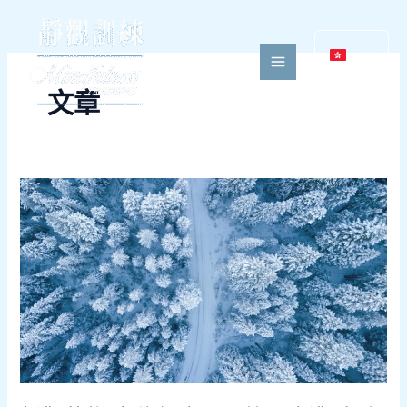
跳
至
內
容
文章
靜
觀
萬
物
安
住
紅
塵
學
習
放