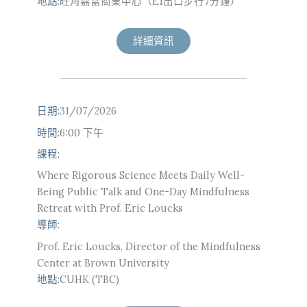
地點:
旺角嘉富商業中心（E1出口步行7分鐘）
詳細資訊
日期:
31/07/2026
時間:
6:00 下午
課程:
Where Rigorous Science Meets Daily Well-
Being Public Talk and One-Day Mindfulness
Retreat with Prof. Eric Loucks
導師:
Prof. Eric Loucks, Director of the Mindfulness
Center at Brown University
地點:
CUHK (TBC)