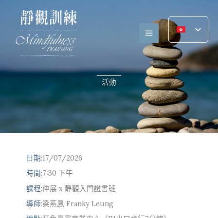
跳
至
內
容
活動
日期:
17/07/2026
時間:
7:30 下午
課程:
伸展 x 靜觀入門證書班
導師:
梁燕鳳 Franky Leung