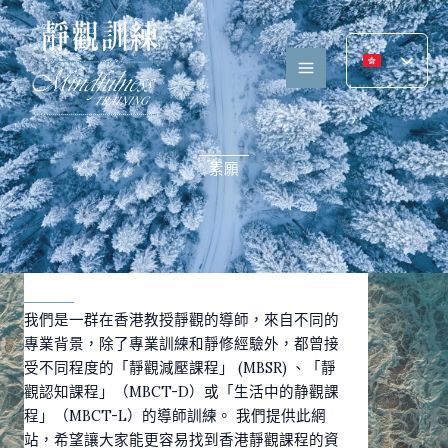
跳
至
內
容
素願
我們是一群在香港教授靜觀的導師，來自不同的
專業背景，除了專業訓練和靜修經驗外，都曾接
受不同程度的「靜觀減壓課程」 (MBSR) 、「靜
觀認知課程」（MBCT-D）或「生活中的静觀課
程」（MBCT-L）的導師訓練。 我們提供此網
站，希望讓大家能更容易找到香港靜觀課程的資