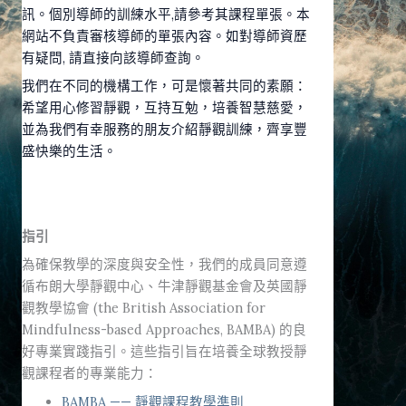
訊。個別導師的訓練水平,請參考其課程單張。本
網站不負責審核導師的單張內容。如對導師資歷
有疑問, 請直接向該導師查詢。
我們在不同的機構工作，可是懷著共同的素願：
希望用心修習靜觀，互持互勉，培養智慧慈愛，
並為我們有幸服務的朋友介紹靜觀訓練，齊享豐
盛快樂的生活。
指引
為確保教學的深度與安全性，我們的成員同意遵
循布朗大學靜觀中心、牛津靜觀基金會及英國靜
觀教學協會 (the British Association for
Mindfulness-based Approaches, BAMBA) 的良
好專業實踐指引。這些指引旨在培養全球教授靜
觀課程者的專業能力：
BAMBA —— 靜觀課程教學準則