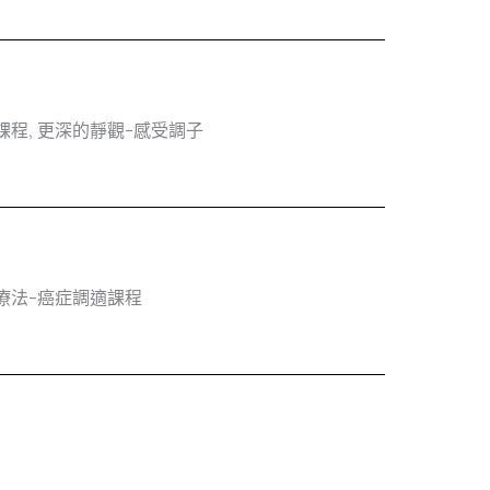
課程, 更深的靜觀-感受調子
知療法-癌症調適課程