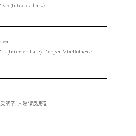
T-Ca (Intermediate)
cher
-L (Intermediate), Deeper Mindfulness:
感受調子, 人際靜觀課程