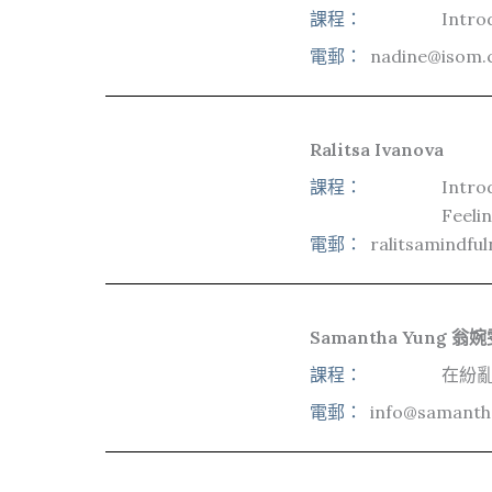
課程：
Intro
電郵：
nadine@isom.
Ralitsa Ivanova
課程：
Intro
Feeli
電郵：
ralitsamindfu
Samantha Yung 翁
課程：
在紛亂
電郵：
info@samanth