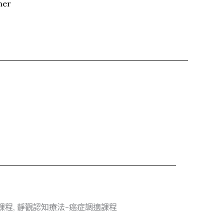
her
課程, 靜觀認知療法-癌症調適課程