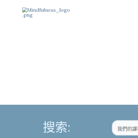
跳
至
內
容
靜觀導師
搜索: