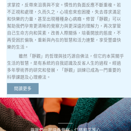
求掌控，反帶來沮喪與不安。慣性的負面反應不斷重複。若
不正視和處理，久而久之，心境愈來愈困擾，失去尋求滿足
和快樂的力量，甚至出現種種身心病癮。修習「靜觀」可以
幫助我們孕育更清晰的覺察力與更深遠的理解力
，再次掌管
自己生命方向和質素，改善人際關係，培養開放的態度，不
再受困於偏執，重新與內在的智慧和活力連繫，享受豐盛快
樂的生活。
雖然「靜觀」的哲理與技巧源自佛法，但它的本質關乎
生活的智慧，是有系統的自我認識及反省人生的過程。經過
多年學術界的研究和發展，「靜觀」訓練已成為一門重要的
科學課題及心理療法。
閱讀更多
與我們一起培養覺察、仁慈和平等心