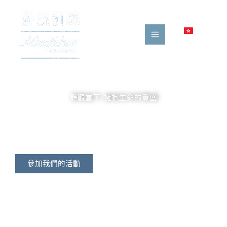
跳
至
內
容
靜觀當下, 擁抱生命的豐盛
由接受專業訓練的本地MBSR及MBCT導師帶領，我們提供
實證為本的靜觀課程，協助您在日常生活中培養覺察力、
同理心與內在韌性。透過靜觀活動去營造一個友善和支持
的環境，促進身心和諧與健康。
參加我們的活動