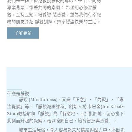
我們是一群在香港教授靜觀的導師，來 自不同的
專業背景，懷著共同的素願： 希望用心修習靜
觀，互持互勉，培養智 慧慈愛，並為我們有幸服
務的朋友介紹 靜觀訓練，齊享豐盛快樂的生活。
了解更多
什麽是靜觀
靜觀 (Mindfulness)，又譯「正念」、「內觀」、「專
注覺察」等。「靜觀減壓課程」創始人喬·卡巴金(Jon Kabat-
Zinn)教授解釋「靜觀」為「有意地、不加批評地、留心當下
此刻而升起的覺察，藉以瞭解自己，培育智慧與慈愛」。
城市生活急促，令人容易迷失於情緒與壓力中，不斷追