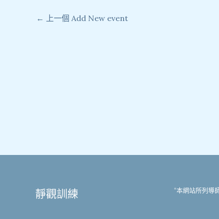
←
上一個 Add New event
“本網站所列導師均
靜觀訓練