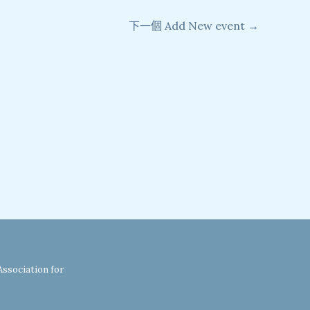
下一個 Add New event
→
iation for