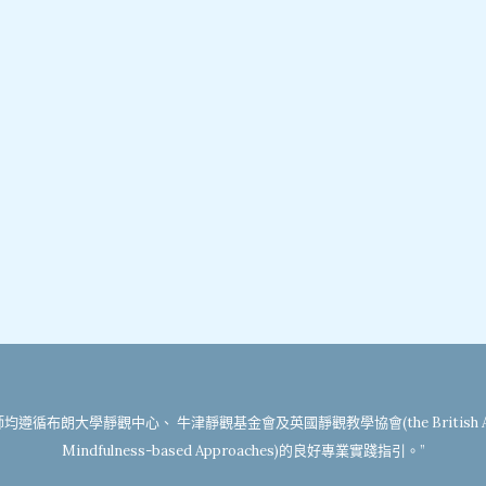
遵循布朗大學靜觀中心、 牛津靜觀基金會及英國靜觀教學協會(the British Assoc
Mindfulness-based Approaches)的良好專業實踐指引。”