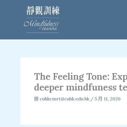
跳
至
內
容
The Feeling Tone: Ex
deeper mindfuness te
按
cuhkcmrt@cuhk.edu.hk
/
5 月 11, 2026