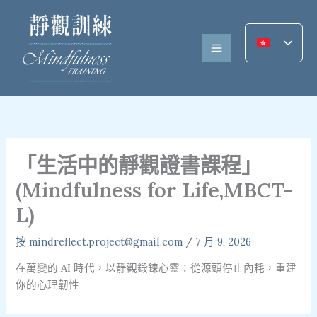
跳
至
內
容
「生活中的靜觀證書課程」
(Mindfulness for Life,MBCT-
L)
按
mindreflect.project@gmail.com
/
7 月 9, 2026
在萬變的 AI 時代，以靜觀鍛鍊心靈：從源頭停止內耗，重建
你的心理韌性